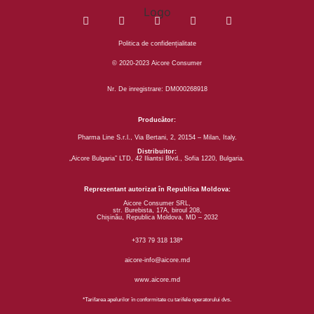
Politica de confidențialitate
© 2020-2023 Aicore Consumer
Nr. De inregistrare: DM000268918
Producător:
Pharma Line S.r.l., Via Bertani, 2, 20154 – Milan, Italy.
Distribuitor:
„Aiсorе Bulgaria” LTD, 42 Iliantsi Blvd., Sofia 1220, Bulgaria.
Reprezentant autorizat în Republica Moldova:
Aісorе Consumer SRL,
str. Burebista, 17A, biroul 208,
Chișinău, Republica Moldova, MD – 2032
+373 79 318 138*
aicore-info@aicore.md
www.aicore.md
*Tarifarea apelurilor în conformitate cu tarifele operatorului dvs.