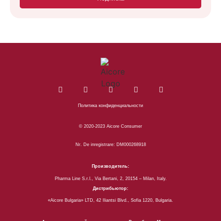
Политика конфиденциальности
© 2020-2023 Aicore Consumer
Nr. De inregistrare: DM000268918
Производитель:
Pharma Line S.r.l., Via Bertani, 2, 20154 – Milan, Italy.
Дистрибьютор:
«Aiсorе Bulgaria» LTD, 42 Iliantsi Blvd., Sofia 1220, Bulgaria.